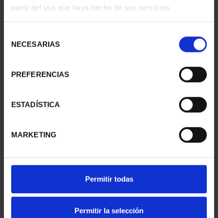
partir del uso que haya hecho de sus servicios.
Selección
NECESARIAS
de
consentimiento
PREFERENCIAS
CAPITALES ESPAÑOLAS
CAPITALES ESPAÑOLAS
- TERUEL
- TENERIFE
ESTADÍSTICA
73,00 €
73,00 €
MARKETING
Permitir todas
Permitir la selección