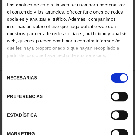
Las cookies de este sitio web se usan para personalizar
el contenido y los anuncios, ofrecer funciones de redes
sociales y analizar el tráfico. Además, compartimos
ORDENAR POR:
información sobre el uso que haga del sitio web con
nuestros partners de redes sociales, publicidad y análisis
web, quienes pueden combinarla con otra información
que les haya proporcionado o que hayan recopilado a
REFINAR
partir del uso que haya hecho de sus servicios.
Selección
NECESARIAS
de
1 Productos encontrados
consentimiento
PREFERENCIAS
ESTADÍSTICA
MARKETING