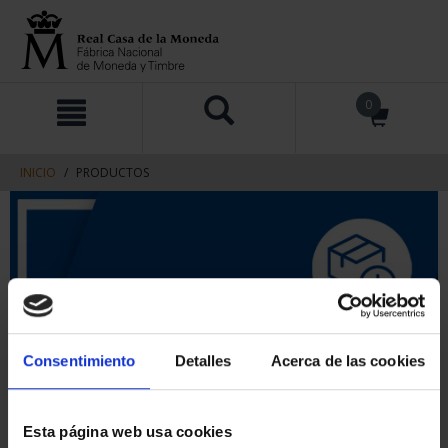
saltar
Saltar
0
al
al
contenido
men
de
navegacin
INICIO
PRODUCTOS
Consentimiento
Detalles
Acerca de las cookies
Esta página web usa cookies