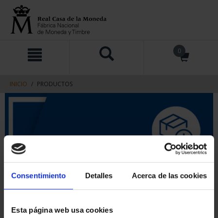
saltar
Saltar
0
al
al
contenido
men
de
navegacin
INICIO
PRODUCTOS
Consentimiento
Detalles
Acerca de las cookies
Esta página web usa cookies