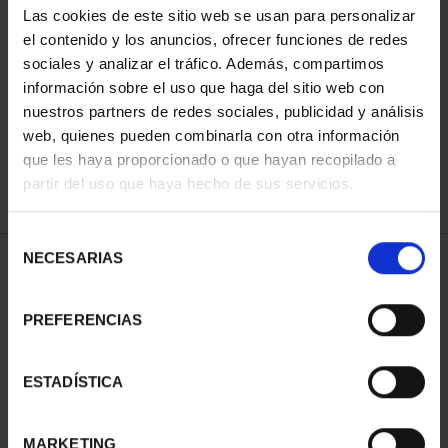
Las cookies de este sitio web se usan para personalizar
el contenido y los anuncios, ofrecer funciones de redes
sociales y analizar el tráfico. Además, compartimos
ORDENAR POR:
información sobre el uso que haga del sitio web con
nuestros partners de redes sociales, publicidad y análisis
web, quienes pueden combinarla con otra información
que les haya proporcionado o que hayan recopilado a
REFINAR
partir del uso que haya hecho de sus servicios.
Selección
NECESARIAS
de
1 Productos encontrados
consentimiento
PREFERENCIAS
ESTADÍSTICA
MARKETING