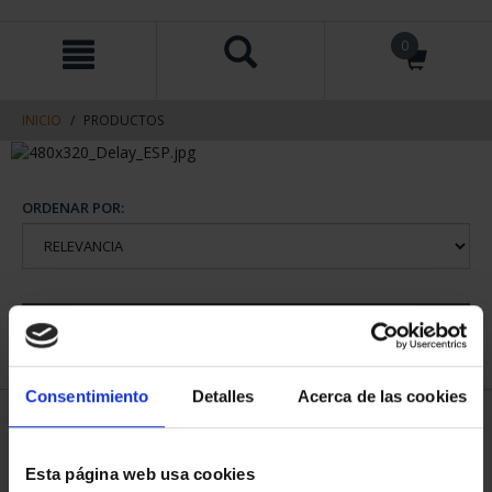
saltar
Saltar
0
al
al
contenido
men
de
navegacin
INICIO
PRODUCTOS
ORDENAR POR:
REFINAR
Consentimiento
Detalles
Acerca de las cookies
1 Productos encontrados
Esta página web usa cookies