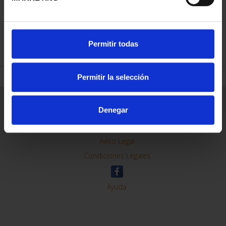
REFINAR
Permitir todas
Permitir la selección
Información General
Denegar
Contacto
Preguntas Frequentes (FAQs)
Aviso Legal
Condiciones Legales
Ayuda