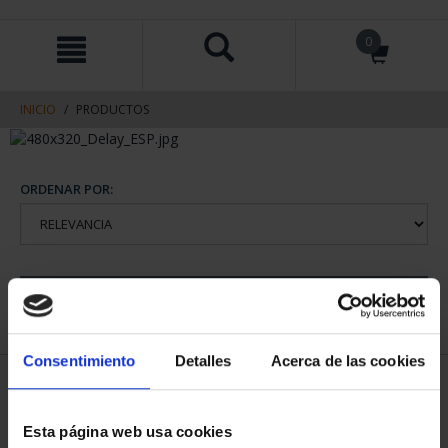
saltar
Saltar
0
al
al
contenido
men
de
navegacin
INICIO
PRODUCTOS
ORDENAR POR:
REFINAR
Consentimiento
Detalles
Acerca de las cookies
2 Productos encontrados
Esta página web usa cookies