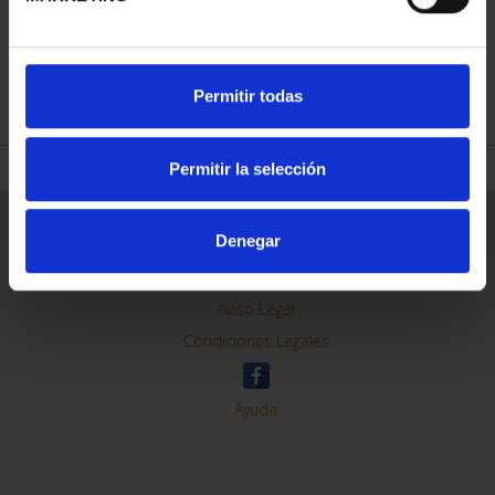
REFINAR
Permitir todas
Permitir la selección
Información General
Denegar
Contacto
Preguntas Frequentes (FAQs)
Aviso Legal
Condiciones Legales
Ayuda