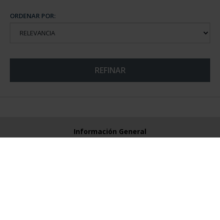
ORDENAR POR:
REFINAR
Información General
Contacto
Preguntas Frequentes (FAQs)
Aviso Legal
Condiciones Legales
Ayuda