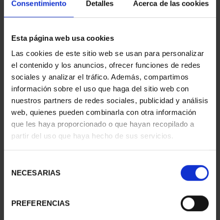
Consentimiento
Detalles
Acerca de las cookies
Esta página web usa cookies
CAPITALES ESPAÑOLAS
CAPITALES ESPAÑOLAS
- CÁDIZ
- CÓRDOBA
Las cookies de este sitio web se usan para personalizar
73,00 €
73,00 €
el contenido y los anuncios, ofrecer funciones de redes
sociales y analizar el tráfico. Además, compartimos
información sobre el uso que haga del sitio web con
nuestros partners de redes sociales, publicidad y análisis
web, quienes pueden combinarla con otra información
que les haya proporcionado o que hayan recopilado a
partir del uso que haya hecho de sus servicios.
Selección
NECESARIAS
de
consentimiento
PREFERENCIAS
CAPITALES ESPAÑOLAS
CAPITALES ESPAÑOLAS