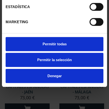
- GRANADA
- HUELVA
ESTADÍSTICA
73,00 €
73,00 €
MARKETING
Permitir todas
Permitir la selección
Denegar
CAPITALES ESPAÑOLAS
CAPITALES ESPAÑOLAS
- JAÉN
- MÁLAGA
73,00 €
73,00 €