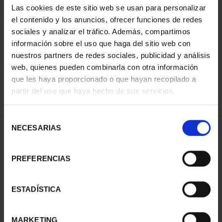
Las cookies de este sitio web se usan para personalizar
el contenido y los anuncios, ofrecer funciones de redes
sociales y analizar el tráfico. Además, compartimos
ORDENAR POR:
información sobre el uso que haga del sitio web con
nuestros partners de redes sociales, publicidad y análisis
web, quienes pueden combinarla con otra información
que les haya proporcionado o que hayan recopilado a
REFINAR
partir del uso que haya hecho de sus servicios.
Selección
NECESARIAS
de
2 Productos encontrados
consentimiento
PREFERENCIAS
ESTADÍSTICA
MARKETING