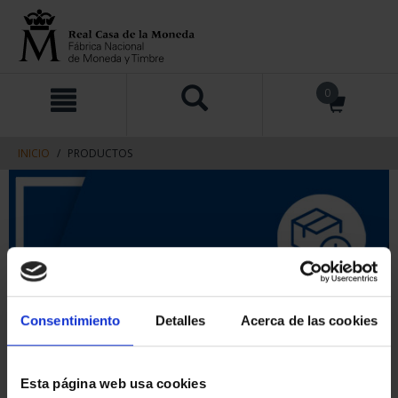
saltar
Saltar
0
al
al
contenido
men
de
navegacin
INICIO
PRODUCTOS
Consentimiento
Detalles
Acerca de las cookies
Esta página web usa cookies