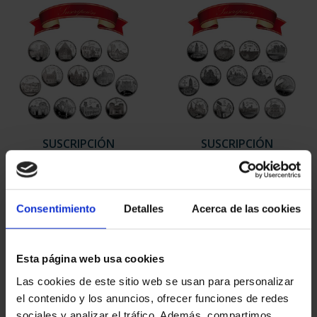
SUSCRIPCIÓN
SUSCRIPCIÓN
CAPITALES DE
CAPITALES DE
PROVINCIA 1
PROVINCIA 2
949,00 €
949,00 €
Consentimiento
Detalles
Acerca de las cookies
Sólo para usuarios
Sólo para usuarios
registrados
registrados
Esta página web usa cookies
Las cookies de este sitio web se usan para personalizar
el contenido y los anuncios, ofrecer funciones de redes
sociales y analizar el tráfico. Además, compartimos