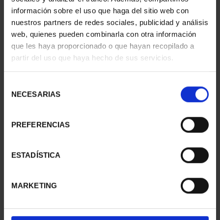
información sobre el uso que haga del sitio web con
nuestros partners de redes sociales, publicidad y análisis
web, quienes pueden combinarla con otra información
que les haya proporcionado o que hayan recopilado a
partir del uso que haya hecho de sus servicios.
SUSCRIPCIÓN
SUSCRIPCIÓN
CAPITALES DE
CAPITALES DE
PROVINCIA 3
PROVINCIA 4
Selección
949,00 €
949,00 €
NECESARIAS
de
consentimiento
Sólo para usuarios
Sólo para usuarios
registrados
registrados
PREFERENCIAS
ESTADÍSTICA
MARKETING