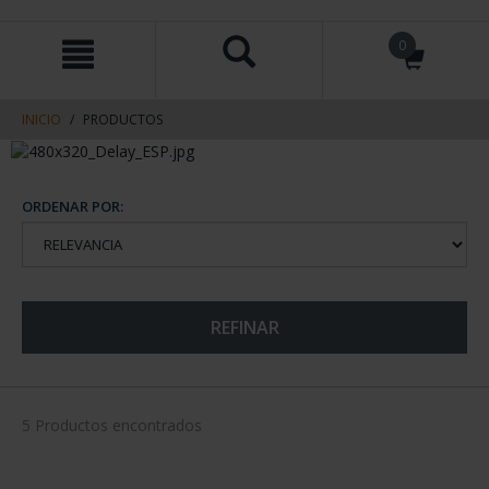
saltar
Saltar
0
al
al
contenido
men
de
navegacin
INICIO
PRODUCTOS
ORDENAR POR:
REFINAR
5 Productos encontrados