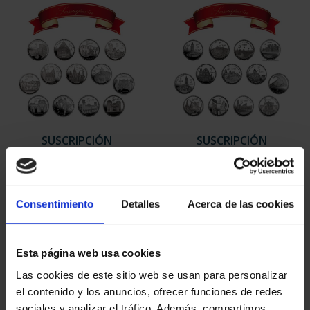
SUSCRIPCIÓN
SUSCRIPCIÓN
CAPITALES DE
CAPITALES DE
PROVINCIA 1
PROVINCIA 2
949,00 €
949,00 €
Consentimiento
Detalles
Acerca de las cookies
Sólo para usuarios
Sólo para usuarios
registrados
registrados
Esta página web usa cookies
Las cookies de este sitio web se usan para personalizar
el contenido y los anuncios, ofrecer funciones de redes
sociales y analizar el tráfico. Además, compartimos