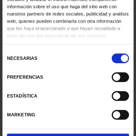
información sobre el uso que haga del sitio web con
nuestros partners de redes sociales, publicidad y análisis
web, quienes pueden combinarla con otra información
que les haya proporcionado o que hayan recopilado a
partir del uso que haya hecho de sus servicios.
SUSCRIPCIÓN
SUSCRIPCIÓN
CAPITALES DE
CAPITALES DE
PROVINCIA 3
PROVINCIA 4
Selección
949,00 €
949,00 €
NECESARIAS
de
consentimiento
Sólo para usuarios
Sólo para usuarios
registrados
registrados
PREFERENCIAS
ESTADÍSTICA
MARKETING