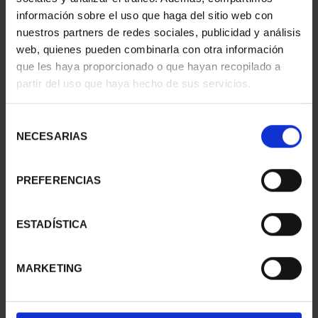
información sobre el uso que haga del sitio web con
nuestros partners de redes sociales, publicidad y análisis
web, quienes pueden combinarla con otra información
SUSCRIPCIÓN
SUSCRIPCIÓN
que les haya proporcionado o que hayan recopilado a
CAPITALES DE
CAPITALES DE
partir del uso que haya hecho de sus servicios.
PROVINCIA 1
PROVINCIA 2
949,00 €
949,00 €
Selección
Sólo para usuarios
Sólo para usuarios
NECESARIAS
de
registrados
registrados
consentimiento
PREFERENCIAS
ESTADÍSTICA
MARKETING