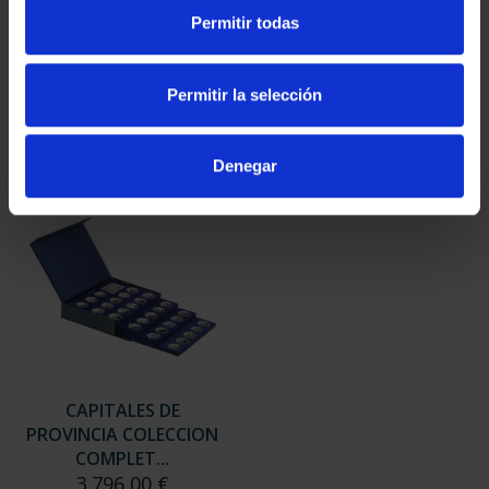
SUSCRIPCIÓN
SUSCRIPCIÓN
Permitir todas
CAPITALES DE
CAPITALES DE
PROVINCIA 3
PROVINCIA 4
949,00 €
949,00 €
Permitir la selección
Sólo para usuarios
Sólo para usuarios
registrados
registrados
Denegar
CAPITALES DE
PROVINCIA COLECCION
COMPLET...
3.796,00 €