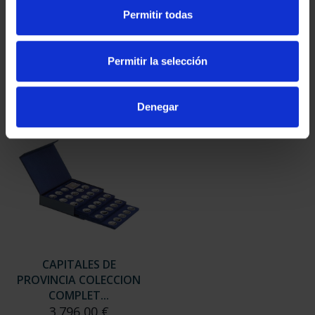
SUSCRIPCIÓN
SUSCRIPCIÓN
Permitir todas
CAPITALES DE
CAPITALES DE
PROVINCIA 3
PROVINCIA 4
949,00 €
949,00 €
Permitir la selección
Sólo para usuarios
Sólo para usuarios
registrados
registrados
Denegar
CAPITALES DE
PROVINCIA COLECCION
COMPLET...
3.796,00 €