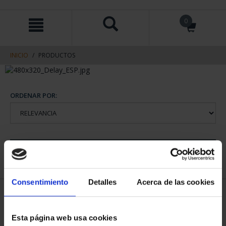
saltar
Saltar
0
al
al
contenido
men
de
navegacin
INICIO
PRODUCTOS
ORDENAR POR:
REFINAR
Consentimiento
Detalles
Acerca de las cookies
2 Productos encontrados
Esta página web usa cookies