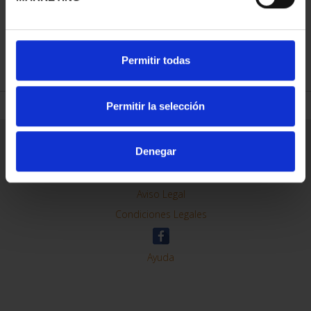
REFINAR
Permitir todas
Permitir la selección
Información General
Denegar
Contacto
Preguntas Frequentes (FAQs)
Aviso Legal
Condiciones Legales
Ayuda