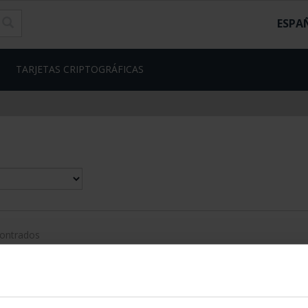
ESPA
TARJETAS CRIPTOGRÁFICAS
contrados