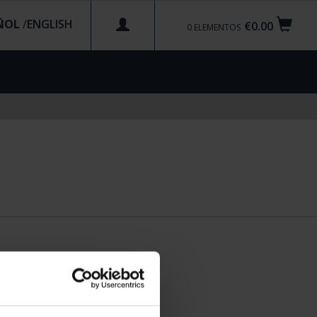
ÑOL
/
€0.00
0
ELEMENTOS