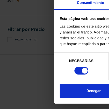
2011
Consentimiento
Esta página web usa cookie
Las cookies de este sitio we
Filtrar por Precio
y analizar el tráfico. Ademá
CAPITALES 
redes sociales, publicidad y
€50-€199,99
(2)
BUR
que hayan recopilado a parti
73,
Selección
NECESARIAS
de
consentimiento
ORDENAR POR:
Denegar