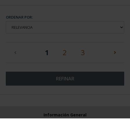
ORDENAR POR:
(current)
1
2
3
REFINAR
Información General
Contacto
Preguntas Frequentes (FAQs)