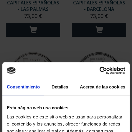
CAPITALES ESPAÑOLAS
CAPITALES ESPAÑOLAS
- LAS PALMAS
- BARCELONA
73,00 €
73,00 €
Consentimiento
Detalles
Acerca de las cookies
Esta página web usa cookies
CAPITALES ESPAÑOLAS
CAPITALES ESPAÑOLAS
- ALBACETE
- MADRID
Las cookies de este sitio web se usan para personalizar
73,00 €
73,00 €
el contenido y los anuncios, ofrecer funciones de redes
sociales y analizar el tráfico. Además, compartimos