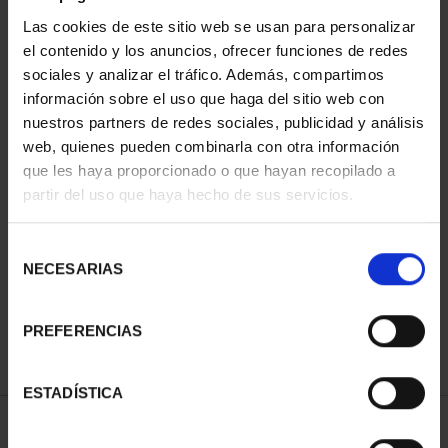
Las cookies de este sitio web se usan para personalizar
el contenido y los anuncios, ofrecer funciones de redes
sociales y analizar el tráfico. Además, compartimos
información sobre el uso que haga del sitio web con
nuestros partners de redes sociales, publicidad y análisis
web, quienes pueden combinarla con otra información
que les haya proporcionado o que hayan recopilado a
partir del uso que haya hecho de sus servicios.
2 EURO PROOF
PATRIMONIO MUNDIAL
Selección
2023 CÁC...
NECESARIAS
de
23,00 €
consentimiento
PREFERENCIAS
ESTADÍSTICA