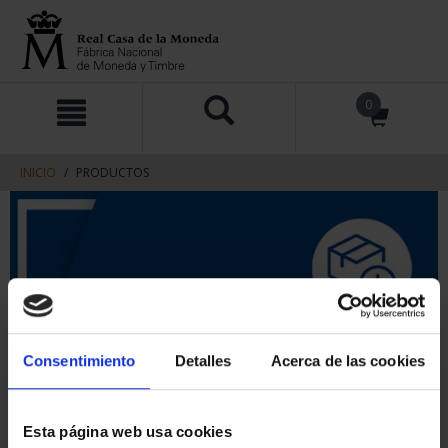
saltar
Saltar
0
al
al
contenido
men
de
navegacin
INICIO
PRODUCTOS
Consentimiento
Detalles
Acerca de las cookies
Esta página web usa cookies