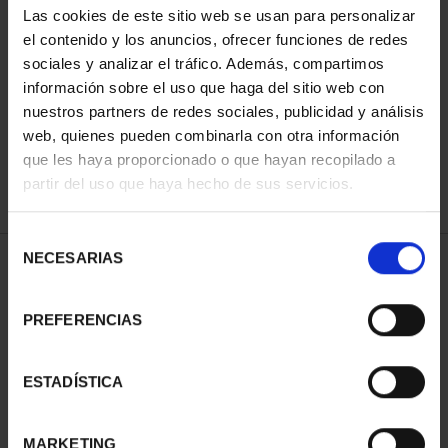
Las cookies de este sitio web se usan para personalizar
el contenido y los anuncios, ofrecer funciones de redes
sociales y analizar el tráfico. Además, compartimos
ORDENAR POR:
información sobre el uso que haga del sitio web con
nuestros partners de redes sociales, publicidad y análisis
web, quienes pueden combinarla con otra información
que les haya proporcionado o que hayan recopilado a
REFINAR
partir del uso que haya hecho de sus servicios.
Selección
NECESARIAS
de
1 Productos encontrados
consentimiento
PREFERENCIAS
ESTADÍSTICA
MARKETING