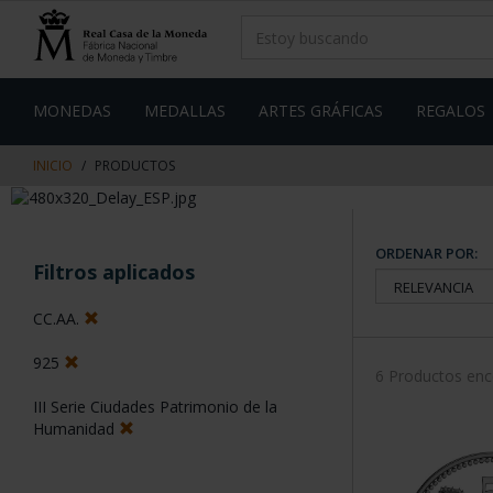
saltar
Saltar
al
al
contenido
men
de
navegacin
MONEDAS
MEDALLAS
ARTES GRÁFICAS
REGALOS
INICIO
PRODUCTOS
ORDENAR POR:
Filtros aplicados
CC.AA.
925
6 Productos en
III Serie Ciudades Patrimonio de la
Humanidad