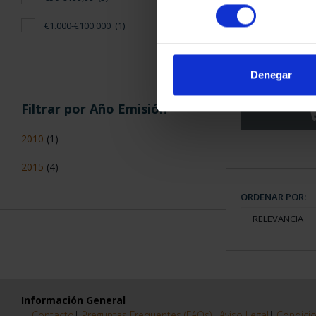
consentimiento
€1.000-€100.000
(1)
CIUDADES PAT
TO
Denegar
73,
Filtrar por Año Emisión
2010
(1)
2015
(4)
ORDENAR POR:
Información General
Contacto
|
Preguntas Frequentes (FAQs)
|
Aviso Legal
|
Condicio