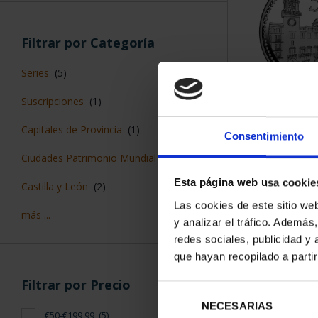
Filtrar por Categoría
Series
(5)
Suscripciones
(1)
CAPITALES 
ALIC
Capitales de Provincia
(1)
Consentimiento
73,
Ciudades Patrimonio Mundial
(4)
Esta página web usa cookie
Castilla y León
(2)
Las cookies de este sitio we
más ...
y analizar el tráfico. Ademá
redes sociales, publicidad y
que hayan recopilado a parti
Filtrar por Precio
Selección
NECESARIAS
de
€50-€199,99
(5)