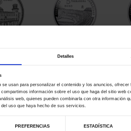
ESPAÑOLAS -
CIUDADES PATRIMONIO III -
CIUD
ANTE
TARRAGONA
Detalles
00 €
73,00 €
s
b se usan para personalizar el contenido y los anuncios, ofrecer
s, compartimos información sobre el uso que haga del sitio web 
 análisis web, quienes pueden combinarla con otra información q
r del uso que haya hecho de sus servicios.
PREFERENCIAS
ESTADÍSTICA