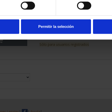
RIMONIO III -
SUSCRIPCIÓN CIUDADES
LEDO
PATRIMONIO DE LA HU...
Permitir la selección
00 €
1.095,00 €
Sólo para usuarios registrados
nes Legales
|
|
Ayuda
|