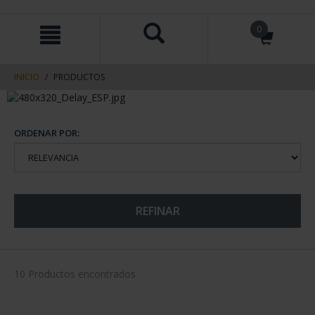
saltar
Saltar
0
al
al
contenido
men
de
navegacin
INICIO
PRODUCTOS
ORDENAR POR:
REFINAR
10 Productos encontrados