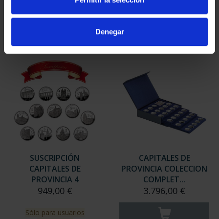
949,00 €
949,00 €
Sólo para usuarios
Sólo para usuarios
Denegar
registrados
registrados
SUSCRIPCIÓN
CAPITALES DE
CAPITALES DE
PROVINCIA COLECCION
PROVINCIA 4
COMPLET...
949,00 €
3.796,00 €
Sólo para usuarios