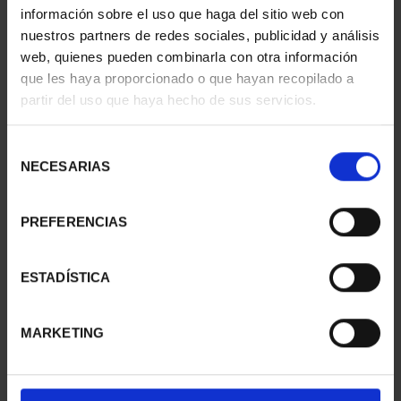
información sobre el uso que haga del sitio web con
SUSCRIPCIÓN
SUSCRIPCIÓN
nuestros partners de redes sociales, publicidad y análisis
CAPITALES DE
CAPITALES DE
web, quienes pueden combinarla con otra información
PROVINCIA 1
PROVINCIA 2
que les haya proporcionado o que hayan recopilado a
949,00 €
949,00 €
partir del uso que haya hecho de sus servicios.
Sólo para usuarios
Sólo para usuarios
registrados
registrados
Selección
NECESARIAS
de
consentimiento
PREFERENCIAS
ESTADÍSTICA
MARKETING
SUSCRIPCIÓN
SUSCRIPCIÓN
CAPITALES DE
CAPITALES DE