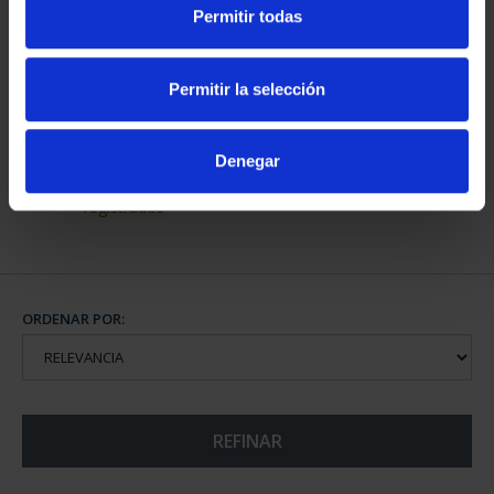
PROVINCIA 3
PROVINCIA 4
Permitir todas
949,00 €
949,00 €
Sólo para usuarios
Sólo para usuarios
Permitir la selección
registrados
registrados
Denegar
SUSCRIPCIÓN CIUDADES
PATRIMONIO DE LA
HU...
1.095,00 €
Sólo para usuarios