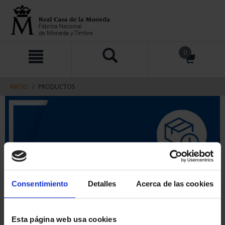
saltar
Saltar
0
al
al
contenido
men
de
navegacin
INICIO
PRODUCTOS
Consentimiento
Detalles
Acerca de las cookies
Esta página web usa cookies