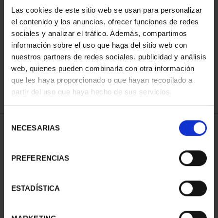
Las cookies de este sitio web se usan para personalizar
el contenido y los anuncios, ofrecer funciones de redes
ORDENAR POR:
sociales y analizar el tráfico. Además, compartimos
información sobre el uso que haga del sitio web con
nuestros partners de redes sociales, publicidad y análisis
web, quienes pueden combinarla con otra información
que les haya proporcionado o que hayan recopilado a
REFINAR
partir del uso que haya hecho de sus servicios.
Selección
NECESARIAS
de
1 Productos encontrados
consentimiento
PREFERENCIAS
ESTADÍSTICA