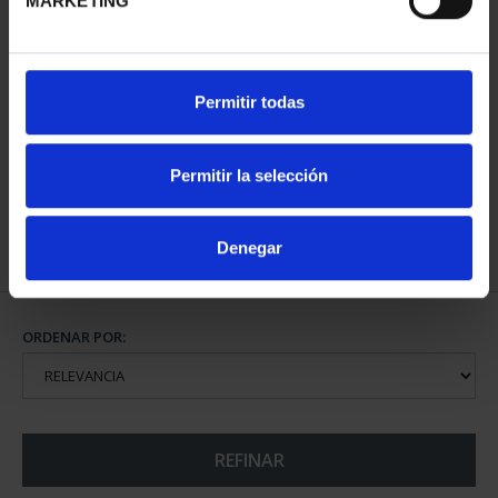
MARKETING
SUSCRIPCIÓN CIUDADES
Permitir todas
PATRIMONIO DE LA
HU...
1.095,00 €
Permitir la selección
Sólo para usuarios
registrados
Denegar
ORDENAR POR:
REFINAR