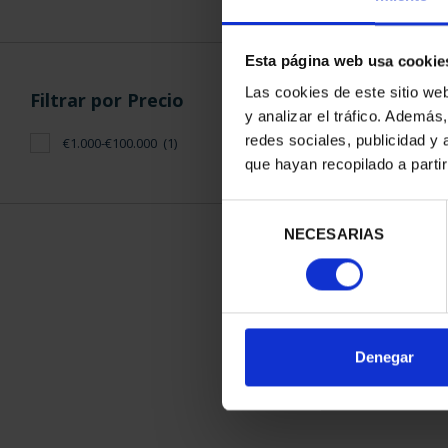
Esta página web usa cookie
Las cookies de este sitio we
Filtrar por Precio
y analizar el tráfico. Ademá
redes sociales, publicidad y
€1.000-€100.000
(1)
SUSCRIPCIÓ
que hayan recopilado a parti
PATRIMONIO 
1.095
Selección
Sólo para usuar
NECESARIAS
de
consentimiento
ORDENAR POR:
Denegar