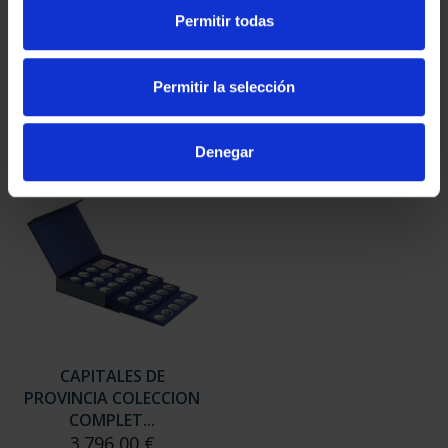
SUSCRIPCIÓN
SUSCRIPCIÓN
Permitir todas
CAPITALES DE
CAPITALES DE
PROVINCIA 3
PROVINCIA 4
949,00 €
949,00 €
Permitir la selección
Sólo para usuarios
Sólo para usuarios
registrados
registrados
Denegar
CAPITALES DE
PROVINCIA COLECCION
COMPLET...
3.796,00 €