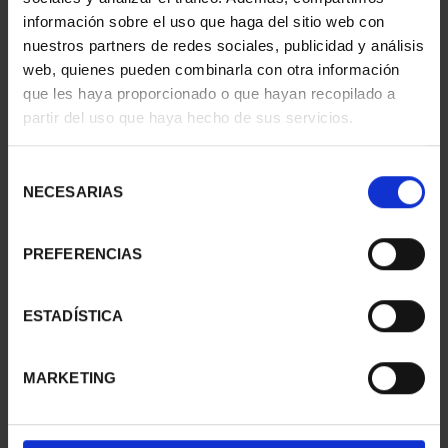
información sobre el uso que haga del sitio web con
nuestros partners de redes sociales, publicidad y análisis
web, quienes pueden combinarla con otra información
SUSCRIPCIÓN
SUSCRIPCIÓN
que les haya proporcionado o que hayan recopilado a
CAPITALES DE
CAPITALES DE
partir del uso que haya hecho de sus servicios.
PROVINCIA 1
PROVINCIA 2
949,00 €
949,00 €
Selección
Sólo para usuarios
Sólo para usuarios
NECESARIAS
de
registrados
registrados
consentimiento
PREFERENCIAS
ESTADÍSTICA
MARKETING