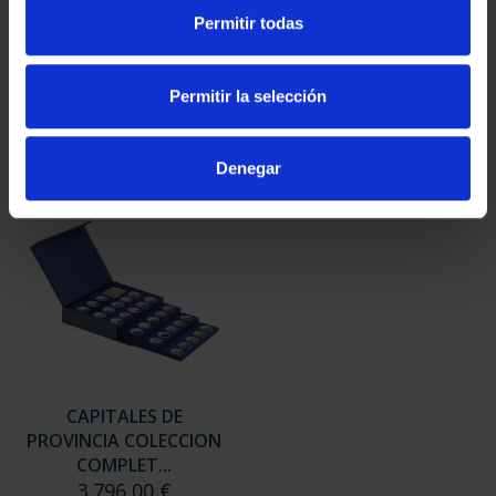
SUSCRIPCIÓN
SUSCRIPCIÓN
Permitir todas
CAPITALES DE
CAPITALES DE
PROVINCIA 3
PROVINCIA 4
949,00 €
949,00 €
Permitir la selección
Sólo para usuarios
Sólo para usuarios
registrados
registrados
Denegar
CAPITALES DE
PROVINCIA COLECCION
COMPLET...
3.796,00 €