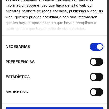
información sobre el uso que haga del sitio web con
nuestros partners de redes sociales, publicidad y análisis
web, quienes pueden combinarla con otra información
SUSCRIPCIÓN
SUSCRIPCIÓN
que les haya proporcionado o que hayan recopilado a
CAPITALES DE
CAPITALES DE
partir del uso que haya hecho de sus servicios.
PROVINCIA 1
PROVINCIA 2
949,00 €
949,00 €
Selección
Sólo para usuarios
Sólo para usuarios
NECESARIAS
de
registrados
registrados
consentimiento
PREFERENCIAS
ESTADÍSTICA
MARKETING