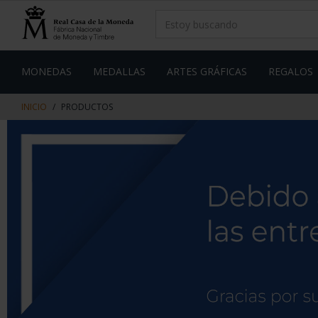
saltar
Saltar
al
al
contenido
men
de
navegacin
MONEDAS
MEDALLAS
ARTES GRÁFICAS
REGALOS
INICIO
PRODUCTOS