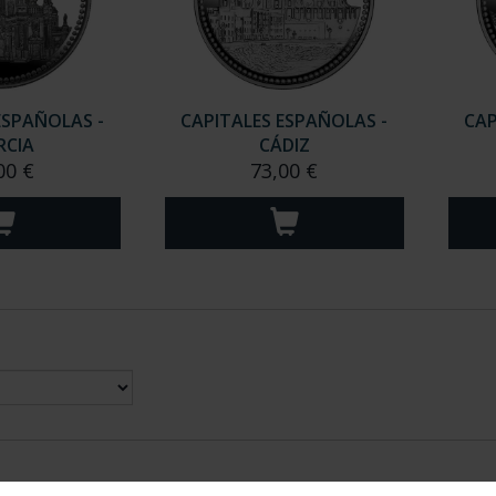
ESPAÑOLAS -
CAPITALES ESPAÑOLAS -
CAP
RCIA
CÁDIZ
00 €
73,00 €