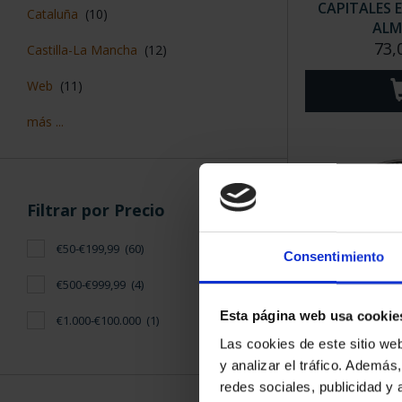
CAPITALES 
Cataluña
(10)
ALM
73,
Castilla-La Mancha
(12)
Web
(11)
más ...
Filtrar por Precio
€50-€199,99
(60)
Consentimiento
€500-€999,99
(4)
Esta página web usa cookie
€1.000-€100.000
(1)
CAPITALES 
Las cookies de este sitio we
LAS 
y analizar el tráfico. Ademá
73,
redes sociales, publicidad y