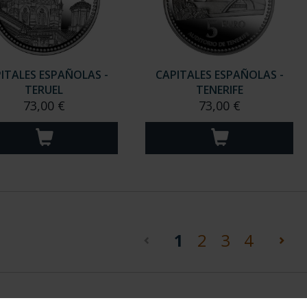
ITALES ESPAÑOLAS -
CAPITALES ESPAÑOLAS -
TERUEL
TENERIFE
73,00 €
73,00 €
(current)
1
2
3
4