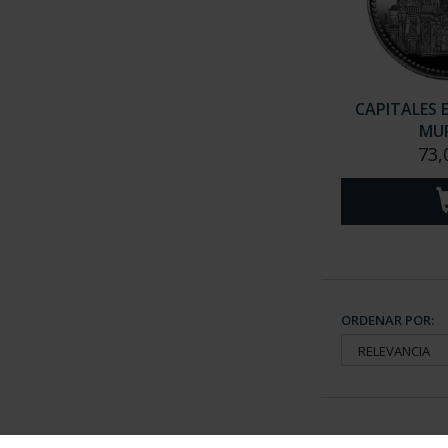
CAPITALES 
MU
73,
ORDENAR POR: