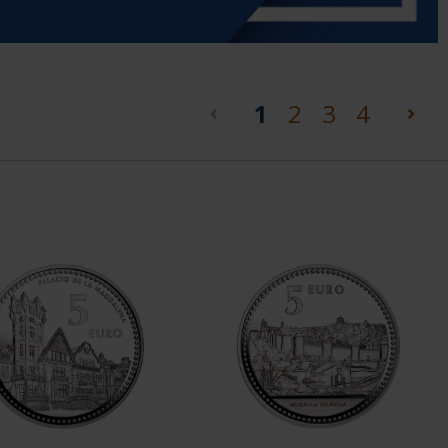
(current)
1
2
3
4