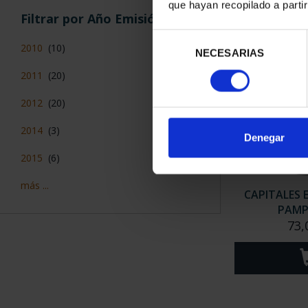
que hayan recopilado a parti
Filtrar por Año Emisión
Selección
2010
(10)
NECESARIAS
de
consentimiento
2011
(20)
2012
(20)
2014
(3)
Denegar
2015
(6)
más ...
CAPITALES 
PAM
73,