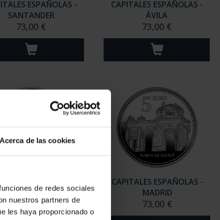
ITALES ESPAÑOLAS -
CAPITALES ESPAÑOLAS -
SANTANDER
ÁVILA
73,00 €
73,00 €
Acerca de las cookies
ITALES ESPAÑOLAS -
CAPITALES ESPAÑOLAS -
 funciones de redes sociales
ALBACETE
MADRID
con nuestros partners de
73,00 €
73,00 €
ue les haya proporcionado o