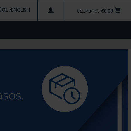
ÑOL
/
€0.00
0
ELEMENTOS