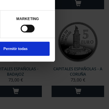
MARKETING
Permitir todas
ITALES ESPAÑOLAS -
CAPITALES ESPAÑOLAS - A
BADAJOZ
CORUÑA
73,00 €
73,00 €