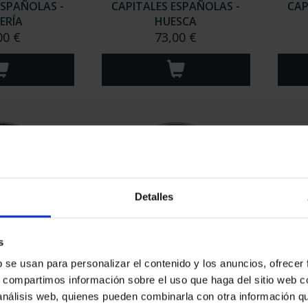
ESPAÑOLAS -
CAPITALES ESPAÑOLAS -
CAP
ERÍA
HUESCA
00 €
73,00 €
Detalles
s
ESPAÑOLAS -
CAPITALES ESPAÑOLAS -
CAP
b se usan para personalizar el contenido y los anuncios, ofrecer
PALMAS
BARCELONA
s, compartimos información sobre el uso que haga del sitio web 
00 €
73,00 €
 análisis web, quienes pueden combinarla con otra información q