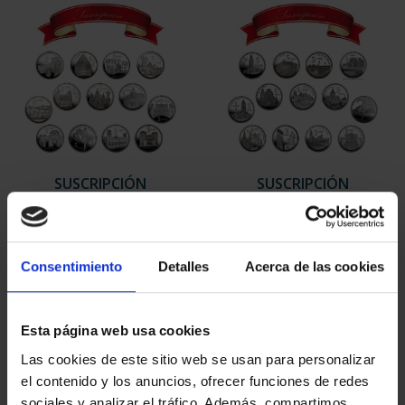
SUSCRIPCIÓN
SUSCRIPCIÓN
CAPITALES DE
CAPITALES DE
PROVINCIA 1
PROVINCIA 2
949,00 €
949,00 €
Consentimiento
Detalles
Acerca de las cookies
Sólo para usuarios
Sólo para usuarios
registrados
registrados
Esta página web usa cookies
Las cookies de este sitio web se usan para personalizar
el contenido y los anuncios, ofrecer funciones de redes
sociales y analizar el tráfico. Además, compartimos