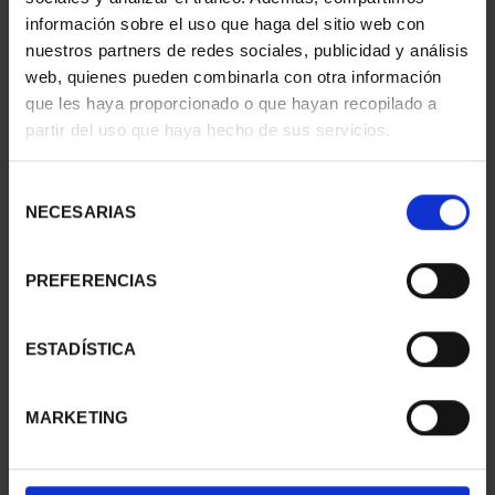
información sobre el uso que haga del sitio web con
nuestros partners de redes sociales, publicidad y análisis
web, quienes pueden combinarla con otra información
que les haya proporcionado o que hayan recopilado a
partir del uso que haya hecho de sus servicios.
SUSCRIPCIÓN
SUSCRIPCIÓN
CAPITALES DE
CAPITALES DE
PROVINCIA 3
PROVINCIA 4
Selección
949,00 €
949,00 €
NECESARIAS
de
consentimiento
Sólo para usuarios
Sólo para usuarios
registrados
registrados
PREFERENCIAS
ESTADÍSTICA
MARKETING