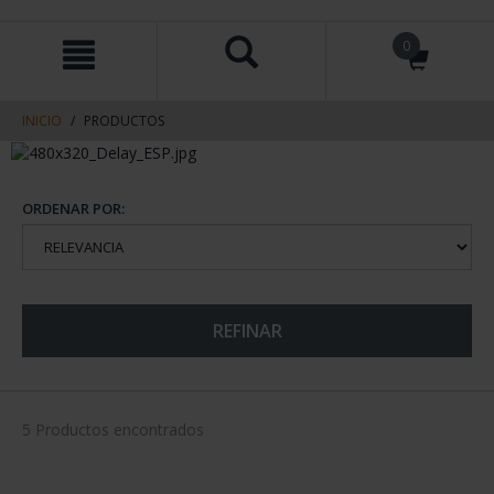
saltar
Saltar
0
al
al
contenido
men
de
navegacin
INICIO
PRODUCTOS
ORDENAR POR:
REFINAR
5 Productos encontrados