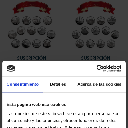
SUSCRIPCIÓN
SUSCRIPCIÓN
CAPITALES DE
CAPITALES DE
PROVINCIA 1
PROVINCIA 2
949,00 €
949,00 €
Consentimiento
Detalles
Acerca de las cookies
Sólo para usuarios
Sólo para usuarios
registrados
registrados
Esta página web usa cookies
Las cookies de este sitio web se usan para personalizar
el contenido y los anuncios, ofrecer funciones de redes
sociales y analizar el tráfico. Además, compartimos