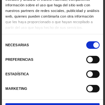
información sobre el uso que haga del sitio web con
nuestros partners de redes sociales, publicidad y análisis
web, quienes pueden combinarla con otra información
que les haya proporcionado o que hayan recopilado a
partir del uso que haya hecho de sus servicios.
SUSCRIPCIÓN
SUSCRIPCIÓN
CAPITALES DE
CAPITALES DE
PROVINCIA 3
PROVINCIA 4
Selección
949,00 €
949,00 €
NECESARIAS
de
consentimiento
Sólo para usuarios
Sólo para usuarios
registrados
registrados
PREFERENCIAS
ESTADÍSTICA
MARKETING