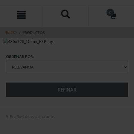
saltar
Saltar
0
al
al
contenido
men
de
navegacin
INICIO
PRODUCTOS
ORDENAR POR:
REFINAR
5 Productos encontrados