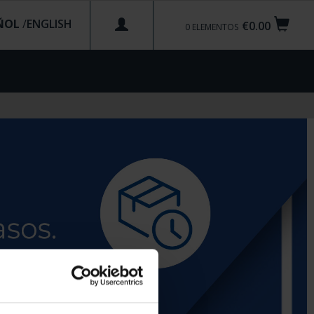
ÑOL
/
€0.00
0
ELEMENTOS