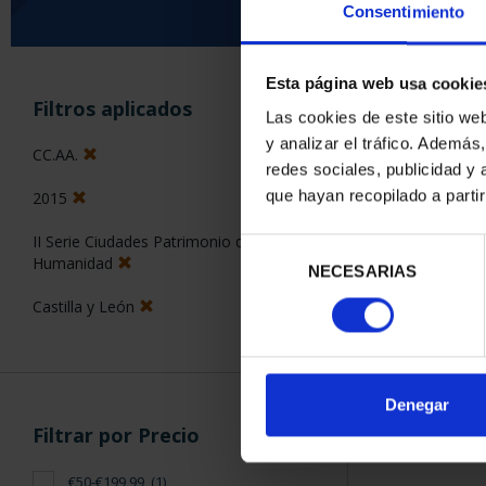
Consentimiento
Esta página web usa cookie
ORDENAR POR:
Filtros aplicados
Las cookies de este sitio we
y analizar el tráfico. Ademá
CC.AA.
redes sociales, publicidad y
que hayan recopilado a parti
2015
1 Productos en
II Serie Ciudades Patrimonio de la
Selección
Humanidad
NECESARIAS
de
consentimiento
Castilla y León
Denegar
Filtrar por Precio
€50-€199,99
(1)