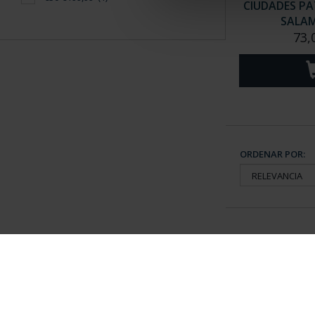
CIUDADES PAT
SALA
73,
ORDENAR POR:
Información General
Contacto
|
Preguntas Frequentes (FAQs)
|
Aviso Legal
|
Condicio