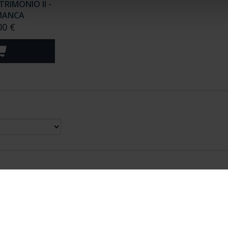
RIMONIO II -
MANCA
00 €
nes Legales
|
|
Ayuda
|