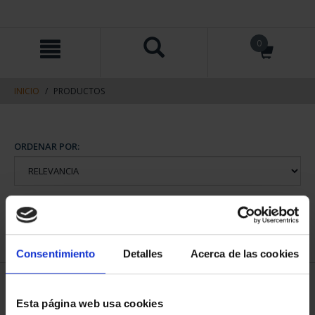
saltar
Saltar
0
al
al
contenido
men
de
navegacin
INICIO
PRODUCTOS
ORDENAR POR:
REFINAR
Consentimiento
Detalles
Acerca de las cookies
1 Productos encontrados
Esta página web usa cookies