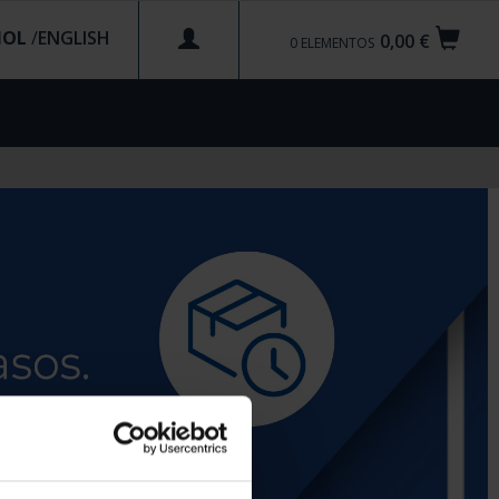
ÑOL
/
0,00 €
0
ELEMENTOS