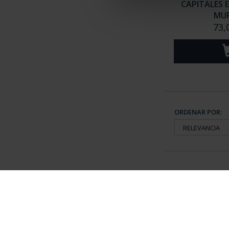
CAPITALES 
MUR
73,
ORDENAR POR:
Información General
Contacto
|
Preguntas Frequentes (FAQs)
|
Aviso Legal
|
Condicio