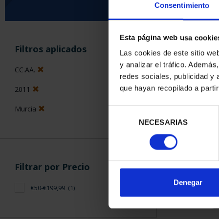
Consentimiento
Esta página web usa cookie
ORDENAR POR:
Filtros aplicados
Las cookies de este sitio we
y analizar el tráfico. Ademá
CC.AA.
redes sociales, publicidad y
que hayan recopilado a parti
2011
1 Productos en
Murcia
Selección
NECESARIAS
de
consentimiento
Filtrar por Precio
Denegar
€50-€199,99
(1)