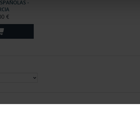
ESPAÑOLAS -
CIA
00 €
nes Legales
|
|
Ayuda
|