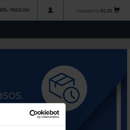
ÑOL
/
€0.00
0
ELEMENTOS