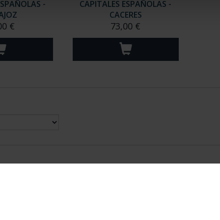
ESPAÑOLAS -
CAPITALES ESPAÑOLAS -
AJOZ
CACERES
00 €
73,00 €
nes Legales
|
|
Ayuda
|