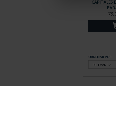
CAPITALES 
BAD
73,
ORDENAR POR:
Información General
Contacto
|
Preguntas Frequentes (FAQs)
|
Aviso Legal
|
Condicio