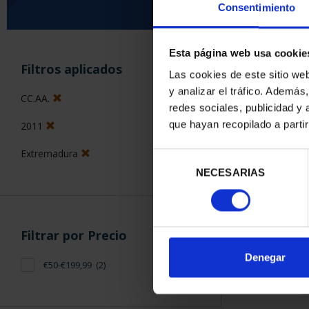
Consentimiento
Esta página web usa cookie
ORDENAR POR:
Filtros aplicados
Las cookies de este sitio we
y analizar el tráfico. Ademá
CC.AA.
redes sociales, publicidad y
que hayan recopilado a parti
2011
2 Productos en
Extremadura
Selección
NECESARIAS
de
consentimiento
Filtrar por Precio
Denegar
€50-€199,99
(2)