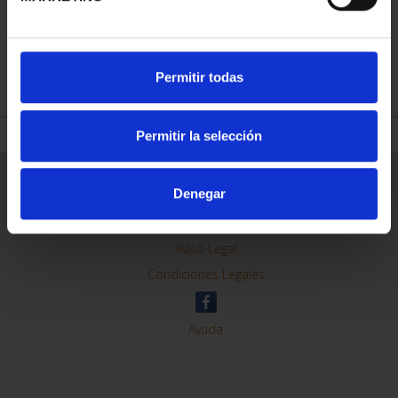
REFINAR
Permitir todas
Permitir la selección
Información General
Denegar
Contacto
Preguntas Frequentes (FAQs)
Aviso Legal
Condiciones Legales
Ayuda