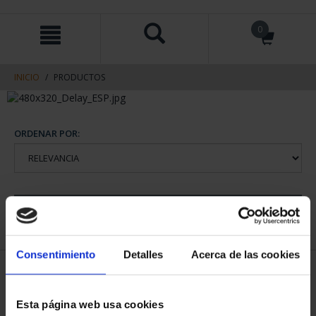
saltar
Saltar
0
al
al
contenido
men
de
navegacin
INICIO
PRODUCTOS
ORDENAR POR:
REFINAR
Consentimiento
Detalles
Acerca de las cookies
1 Productos encontrados
Esta página web usa cookies