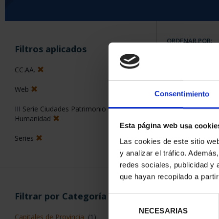
ORDENAR POR:
Filtros aplicados
CC.AA.
Web
Consentimiento
5 Productos en
III Serie Ciudades Patrimonio de la
Humanidad
Esta página web usa cookie
Series
Las cookies de este sitio we
y analizar el tráfico. Ademá
redes sociales, publicidad y
que hayan recopilado a parti
Filtrar por Categoría
Selección
NECESARIAS
de
Capitales de Provincia
(1)