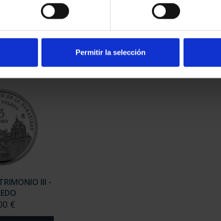
ESPAÑOLAS -
CIUDADES PATRIMONIO III -
CIUD
ANTE
TARRAGONA
00 €
73,00 €
Permitir la selección
RIMONIO III -
LEDO
00 €