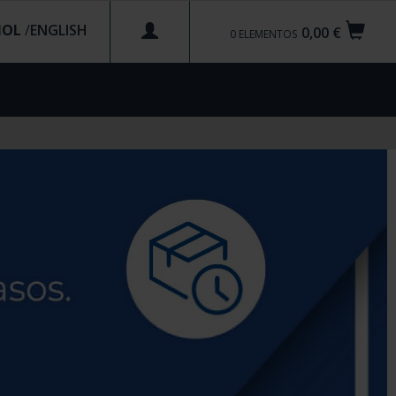
ÑOL
/
0,00 €
0
ELEMENTOS