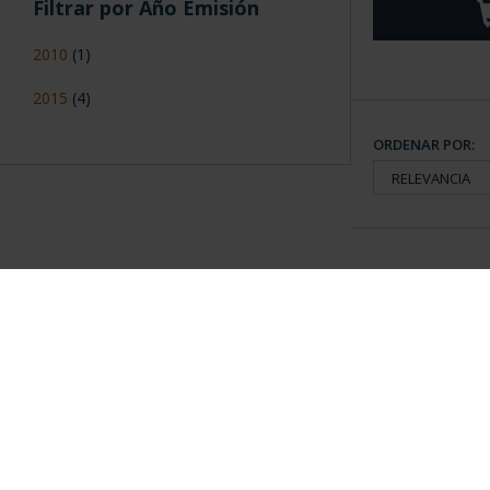
Filtrar por Año Emisión
2010
(1)
2015
(4)
ORDENAR POR:
Información General
Contacto
|
Preguntas Frequentes (FAQs)
|
Aviso Legal
|
Condicio