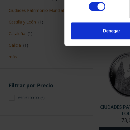
CAPITALES 
consentimiento
ALIC
Ciudades Patrimonio Mundial
(4)
73,
Castilla y León
(1)
Denegar
Cataluña
(1)
Galicia
(1)
más ...
Filtrar por Precio
€50-€199,99
(5)
CIUDADES PAT
TO
73,