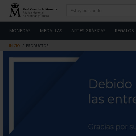
saltar
Saltar
al
al
contenido
men
de
navegacin
MONEDAS
MEDALLAS
ARTES GRÁFICAS
REGALOS
INICIO
PRODUCTOS