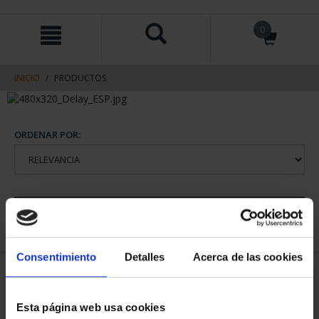
saltar
Saltar
0
al
al
contenido
men
de
navegacin
INICIO
PRODUCTOS
ORDENAR POR:
REFINAR
Consentimiento
Detalles
Acerca de las cookies
1 Productos encontrados
Esta página web usa cookies