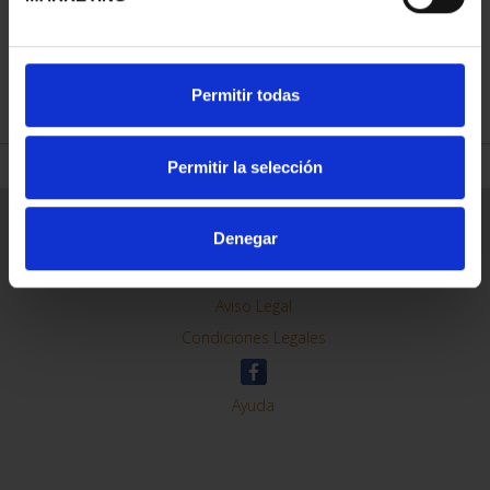
REFINAR
Permitir todas
Permitir la selección
Información General
Denegar
Contacto
Preguntas Frequentes (FAQs)
Aviso Legal
Condiciones Legales
Ayuda