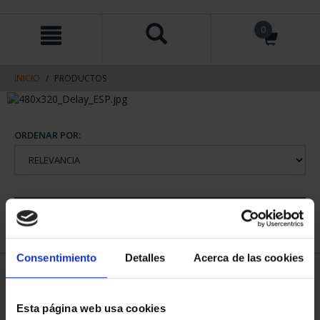
saltar
Saltar
0
al
al
contenido
men
de
navegacin
INICIO
PRODUCTOS
ORDENAR POR:
REFINAR
Consentimiento
Detalles
Acerca de las cookies
1 Productos encontrados
Esta página web usa cookies