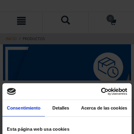
saltar
Saltar
0
al
al
contenido
men
de
navegacin
INICIO
PRODUCTOS
Consentimiento
Detalles
Acerca de las cookies
Esta página web usa cookies