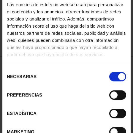
Las cookies de este sitio web se usan para personalizar
el contenido y los anuncios, ofrecer funciones de redes
sociales y analizar el tráfico. Además, compartimos
ORDENAR POR:
información sobre el uso que haga del sitio web con
nuestros partners de redes sociales, publicidad y análisis
web, quienes pueden combinarla con otra información
que les haya proporcionado o que hayan recopilado a
REFINAR
partir del uso que haya hecho de sus servicios.
Selección
NECESARIAS
de
1 Productos encontrados
consentimiento
PREFERENCIAS
ESTADÍSTICA
MARKETING