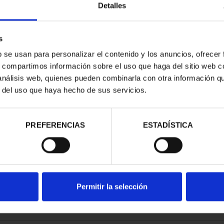
Detalles
s
b se usan para personalizar el contenido y los anuncios, ofrecer
s, compartimos información sobre el uso que haga del sitio web 
RIMONIO III -
CIUDADES PATRIMONIO III -
CIUD
 análisis web, quienes pueden combinarla con otra información q
AGONA
SEGOVIA
S
r del uso que haya hecho de sus servicios.
00 €
73,00 €
PREFERENCIAS
ESTADÍSTICA
Permitir la selección