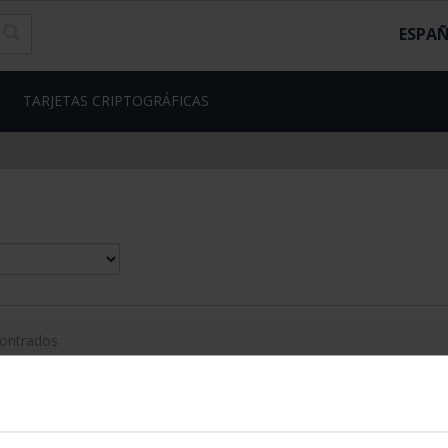
ESPA
TARJETAS CRIPTOGRÁFICAS
contrados