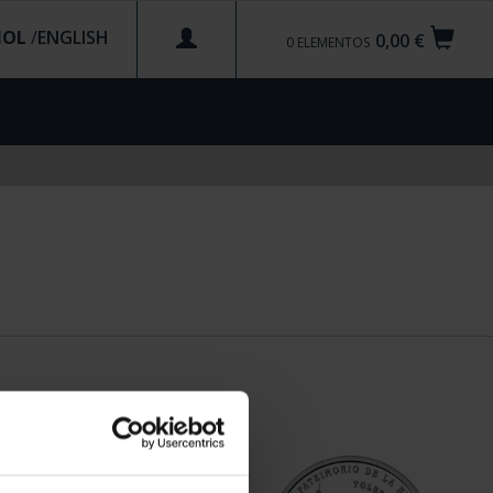
ÑOL
/
0,00 €
0
ELEMENTOS