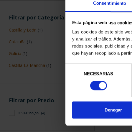
Consentimiento
Filtrar por Categoría
Esta página web usa cookie
Castilla y León
(1)
Las cookies de este sitio we
y analizar el tráfico. Ademá
Cataluña
(1)
CIUDADES PAT
redes sociales, publicidad y
TARR
que hayan recopilado a parti
Galicia
(1)
73,
Castilla-La Mancha
(1)
Selección
NECESARIAS
de
consentimiento
Filtrar por Precio
ORDENAR POR:
Denegar
€50-€199,99
(4)