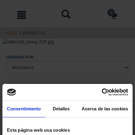
saltar
Saltar
0
al
al
contenido
men
de
navegacin
INICIO
PRODUCTOS
ORDENAR POR:
REFINAR
Consentimiento
Detalles
Acerca de las cookies
2 Productos encontrados
Esta página web usa cookies