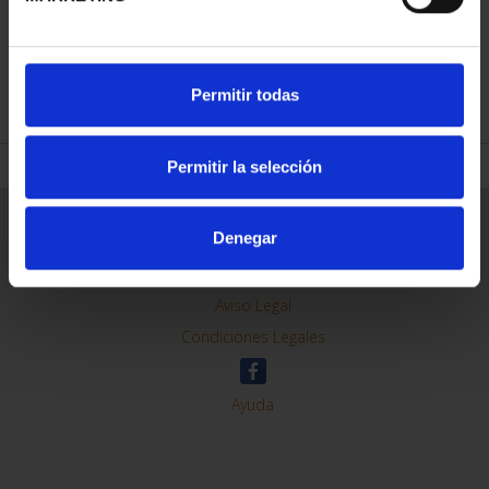
REFINAR
Permitir todas
Permitir la selección
Información General
Denegar
Contacto
Preguntas Frequentes (FAQs)
Aviso Legal
Condiciones Legales
Ayuda