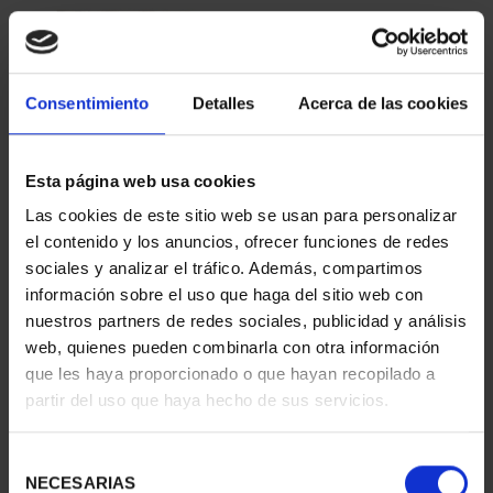
Consentimiento
Detalles
Acerca de las cookies
Esta página web usa cookies
Las cookies de este sitio web se usan para personalizar
AGUAFUERTE 'PUEBLO
AGUAFUERTE 'IBIZA LA
el contenido y los anuncios, ofrecer funciones de redes
DE IBIZA'
NORIA-BALEAR'
sociales y analizar el tráfico. Además, compartimos
96,00 €
96,00 €
información sobre el uso que haga del sitio web con
nuestros partners de redes sociales, publicidad y análisis
web, quienes pueden combinarla con otra información
que les haya proporcionado o que hayan recopilado a
partir del uso que haya hecho de sus servicios.
Selección
NECESARIAS
de