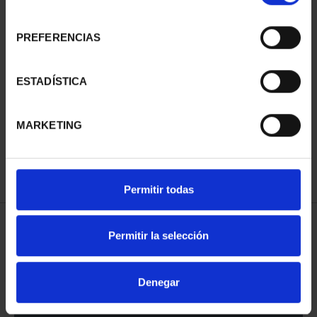
consentimiento
PREFERENCIAS
AGUAFUERTE
ESTADÍSTICA
'CATEDRAL DE PALMA'
96,00 €
MARKETING
Permitir todas
ORDENAR POR:
Permitir la selección
Denegar
REFINAR