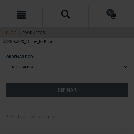
saltar
Saltar
0
al
al
contenido
men
de
navegacin
INICIO
PRODUCTOS
ORDENAR POR:
REFINAR
3 Productos encontrados