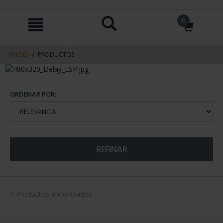
saltar
Saltar
0
al
al
contenido
men
de
navegacin
INICIO
PRODUCTOS
ORDENAR POR:
REFINAR
4 Productos encontrados