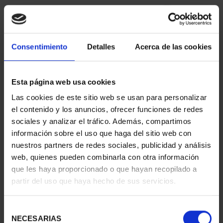
Consentimiento
Detalles
Acerca de las cookies
Esta página web usa cookies
Las cookies de este sitio web se usan para personalizar
CAPITALES ESPAÑOLAS
CAPITALES ESPAÑOLAS
el contenido y los anuncios, ofrecer funciones de redes
- ALICANTE
- CASTELLON DE LA ...
sociales y analizar el tráfico. Además, compartimos
73,00 €
73,00 €
información sobre el uso que haga del sitio web con
nuestros partners de redes sociales, publicidad y análisis
web, quienes pueden combinarla con otra información
que les haya proporcionado o que hayan recopilado a
partir del uso que haya hecho de sus servicios.
Selección
NECESARIAS
de