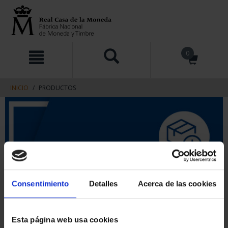
saltar
Saltar
0
al
al
contenido
men
de
navegacin
INICIO
PRODUCTOS
Consentimiento
Detalles
Acerca de las cookies
Esta página web usa cookies