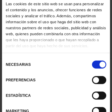
Las cookies de este sitio web se usan para personalizar
el contenido y los anuncios, ofrecer funciones de redes
sociales y analizar el tráfico. Además, compartimos
ORDENAR POR:
información sobre el uso que haga del sitio web con
nuestros partners de redes sociales, publicidad y análisis
web, quienes pueden combinarla con otra información
que les haya proporcionado o que hayan recopilado a
REFINAR
partir del uso que haya hecho de sus servicios.
Selección
NECESARIAS
de
2 Productos encontrados
consentimiento
PREFERENCIAS
ESTADÍSTICA
MARKETING