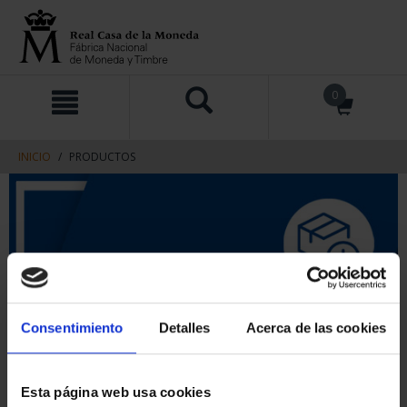
saltar
Saltar
0
al
al
contenido
men
de
navegacin
INICIO
PRODUCTOS
Consentimiento
Detalles
Acerca de las cookies
Esta página web usa cookies