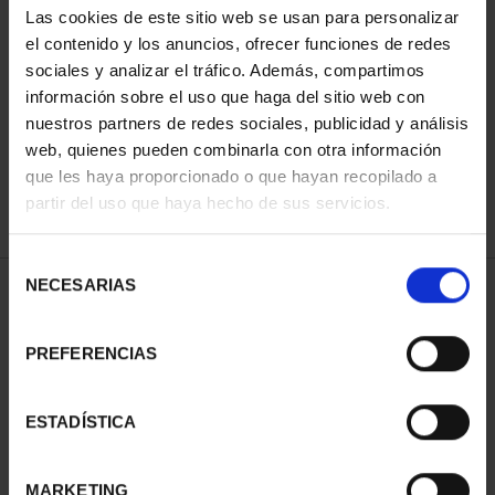
Las cookies de este sitio web se usan para personalizar
el contenido y los anuncios, ofrecer funciones de redes
sociales y analizar el tráfico. Además, compartimos
ORDENAR POR:
información sobre el uso que haga del sitio web con
nuestros partners de redes sociales, publicidad y análisis
web, quienes pueden combinarla con otra información
que les haya proporcionado o que hayan recopilado a
REFINAR
partir del uso que haya hecho de sus servicios.
Selección
NECESARIAS
de
2 Productos encontrados
consentimiento
PREFERENCIAS
ESTADÍSTICA
MARKETING