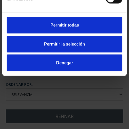
BURIL 'IGLESIA DE SAN
AGUAFUERTE
Permitir todas
ANTON' BILBAO
'PEÑACERRADA'
72,00 €
96,00 €
Permitir la selección
Denegar
ORDENAR POR:
REFINAR