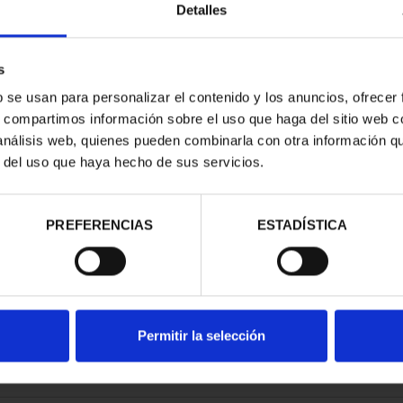
Detalles
s
b se usan para personalizar el contenido y los anuncios, ofrecer
s, compartimos información sobre el uso que haga del sitio web 
ESPAÑOLAS -
CAPITALES ESPAÑOLAS -
CAP
 análisis web, quienes pueden combinarla con otra información q
BAO
DONOSTIA
r del uso que haya hecho de sus servicios.
00 €
73,00 €
PREFERENCIAS
ESTADÍSTICA
Permitir la selección