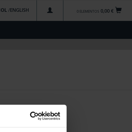
ÑOL
/
0,00 €
0
ELEMENTOS