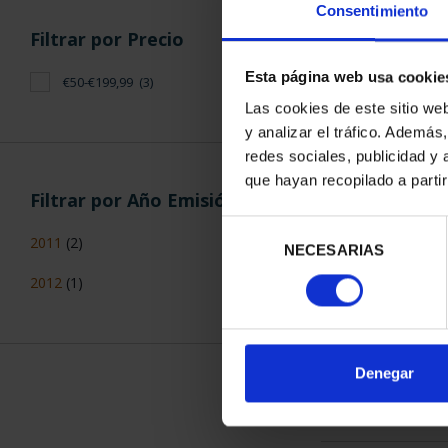
Consentimiento
Filtrar por Precio
Esta página web usa cookie
€50-€199,99
(3)
Las cookies de este sitio we
y analizar el tráfico. Ademá
CAPITALES 
redes sociales, publicidad y
BIL
que hayan recopilado a parti
73,
Filtrar por Año Emisión
Selección
2011
(2)
NECESARIAS
de
consentimiento
2012
(1)
ORDENAR POR:
Denegar