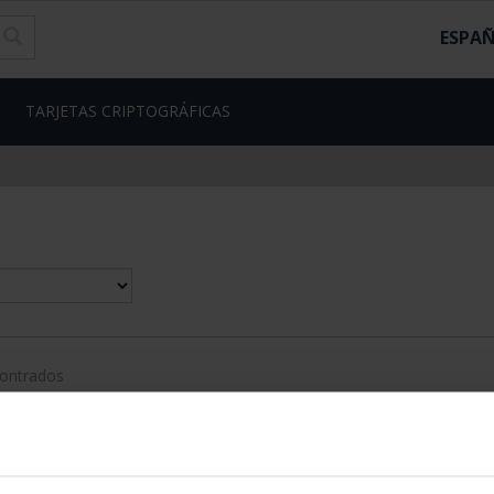
ESPA
TARJETAS CRIPTOGRÁFICAS
contrados