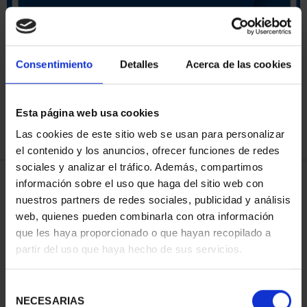
ORDENAR POR:
Consentimiento
Detalles
Acerca de las cookies
Esta página web usa cookies
REFINAR
Las cookies de este sitio web se usan para personalizar
el contenido y los anuncios, ofrecer funciones de redes
sociales y analizar el tráfico. Además, compartimos
3 Productos encontrados
información sobre el uso que haga del sitio web con
nuestros partners de redes sociales, publicidad y análisis
web, quienes pueden combinarla con otra información
que les haya proporcionado o que hayan recopilado a
partir del uso que haya hecho de sus servicios.
Selección
NECESARIAS
de