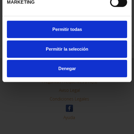
MARKETING
REFINAR
Permitir todas
Permitir la selección
Información General
Denegar
Contacto
Preguntas Frequentes (FAQs)
Aviso Legal
Condiciones Legales
Ayuda