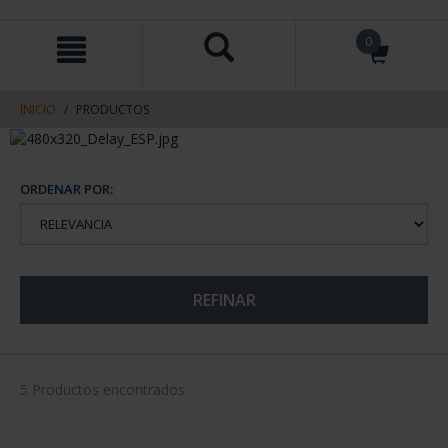
saltar
Saltar
0
al
al
contenido
men
de
navegacin
INICIO
PRODUCTOS
ORDENAR POR:
REFINAR
5 Productos encontrados