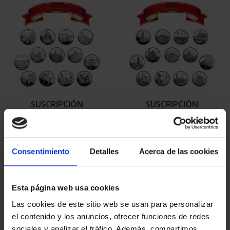
SUSCRIPCIÓN
SUSCRIPCIÓN
CAPITALES DE
CAPITALES DE
PROVINCIA 1
PROVINCIA 2
949,00 €
949,00 €
Consentimiento
Detalles
Acerca de las cookies
Sólo para usuarios
Sólo para usuarios
registrados
registrados
Esta página web usa cookies
Las cookies de este sitio web se usan para personalizar
el contenido y los anuncios, ofrecer funciones de redes
sociales y analizar el tráfico. Además, compartimos