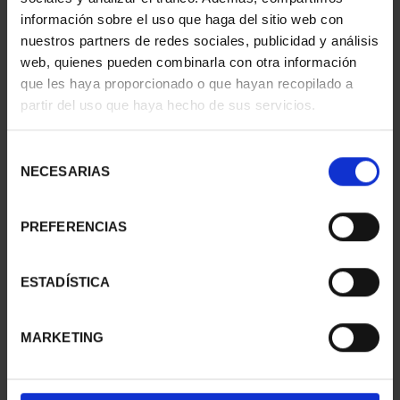
información sobre el uso que haga del sitio web con
nuestros partners de redes sociales, publicidad y análisis
web, quienes pueden combinarla con otra información
que les haya proporcionado o que hayan recopilado a
partir del uso que haya hecho de sus servicios.
SUSCRIPCIÓN
SUSCRIPCIÓN
CAPITALES DE
CAPITALES DE
PROVINCIA 3
PROVINCIA 4
Selección
949,00 €
949,00 €
NECESARIAS
de
consentimiento
Sólo para usuarios
Sólo para usuarios
registrados
registrados
PREFERENCIAS
ESTADÍSTICA
MARKETING