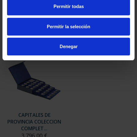
SUSCRIPCIÓN
SUSCRIPCIÓN
Permitir todas
CAPITALES DE
CAPITALES DE
PROVINCIA 3
PROVINCIA 4
949,00 €
949,00 €
Permitir la selección
Sólo para usuarios
Sólo para usuarios
registrados
registrados
Denegar
CAPITALES DE
PROVINCIA COLECCION
COMPLET...
3.796,00 €