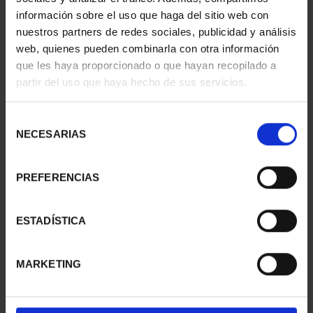
información sobre el uso que haga del sitio web con
nuestros partners de redes sociales, publicidad y análisis
web, quienes pueden combinarla con otra información
SUSCRIPCIÓN
SUSCRIPCIÓN
que les haya proporcionado o que hayan recopilado a
CAPITALES DE
CAPITALES DE
partir del uso que haya hecho de sus servicios.
PROVINCIA 1
PROVINCIA 2
949,00 €
949,00 €
Selección
Sólo para usuarios
Sólo para usuarios
NECESARIAS
de
registrados
registrados
consentimiento
PREFERENCIAS
ESTADÍSTICA
MARKETING