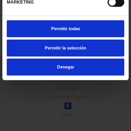
MARKETING
REFINAR
Permitir todas
Permitir la selección
Información General
Denegar
Contacto
Preguntas Frequentes (FAQs)
Aviso Legal
Condiciones Legales
Ayuda