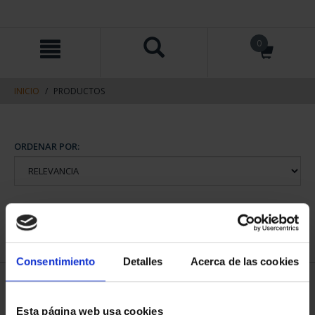
saltar
Saltar
0
al
al
contenido
men
de
navegacin
INICIO
PRODUCTOS
ORDENAR POR:
REFINAR
Consentimiento
Detalles
Acerca de las cookies
1 Productos encontrados
Esta página web usa cookies