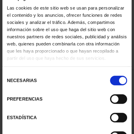
Las cookies de este sitio web se usan para personalizar
el contenido y los anuncios, ofrecer funciones de redes
ORDENAR POR:
sociales y analizar el tráfico. Además, compartimos
información sobre el uso que haga del sitio web con
nuestros partners de redes sociales, publicidad y análisis
web, quienes pueden combinarla con otra información
que les haya proporcionado o que hayan recopilado a
REFINAR
partir del uso que haya hecho de sus servicios.
Selección
1 Productos encontrados
NECESARIAS
de
consentimiento
PREFERENCIAS
ESTADÍSTICA