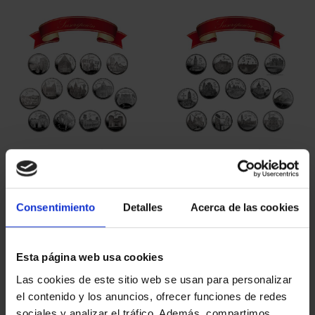
SUSCRIPCIÓN
SUSCRIPCIÓN
CAPITALES DE
CAPITALES DE
PROVINCIA 1
PROVINCIA 2
949,00 €
949,00 €
Consentimiento
Detalles
Acerca de las cookies
Sólo para usuarios
Sólo para usuarios
registrados
registrados
Esta página web usa cookies
Las cookies de este sitio web se usan para personalizar
el contenido y los anuncios, ofrecer funciones de redes
sociales y analizar el tráfico. Además, compartimos