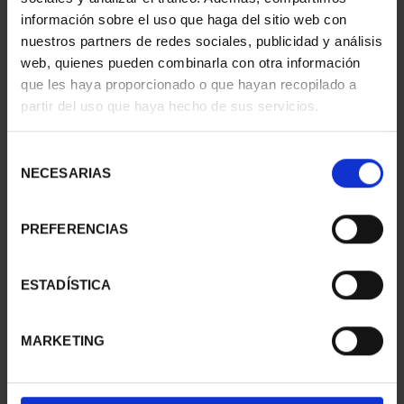
información sobre el uso que haga del sitio web con
nuestros partners de redes sociales, publicidad y análisis
web, quienes pueden combinarla con otra información
que les haya proporcionado o que hayan recopilado a
partir del uso que haya hecho de sus servicios.
SUSCRIPCIÓN
SUSCRIPCIÓN
CAPITALES DE
CAPITALES DE
Selección
PROVINCIA 3
PROVINCIA 4
NECESARIAS
de
949,00 €
949,00 €
consentimiento
Sólo para usuarios
Sólo para usuarios
PREFERENCIAS
registrados
registrados
ESTADÍSTICA
MARKETING