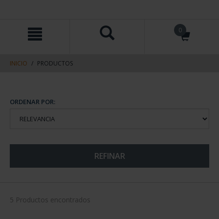
saltar
Saltar
0
al
al
contenido
men
de
navegacin
INICIO
PRODUCTOS
ORDENAR POR:
REFINAR
5 Productos encontrados